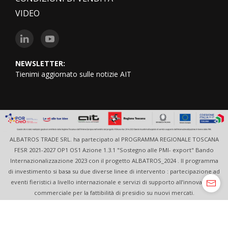
VIDEO
NEWSLETTER:
Tienimi aggiornato sulle notizie AIT
ALBATROS TRADE SRL. ha partecipato al PROGRAMMA REGIONALE TOSCANA
FESR 2021-2027 OP1 OS1 Azione 1.3.1 "Sostegno alle PMI- export" Bando
Internazionalizzazione 2023 con il progetto ALBATROS_2024 . Il programma
di investimento si basa su due diverse linee di intervento : partecipazione ad
eventi fieristici a livello internazionale e servizi di supporto all’innovazione
commerciale per la fattibilità di presidio su nuovi mercati.
Le tue preferenze relative alla privacy