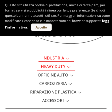
Questo sito utilizza cookie di profilazione, anche di terze parti, per
fornirti servizi e pubblicità in linea con le tue preferenze. Se chiudi
Italiano
questo banner ne accetti l'utilizzo. Per maggiori informazioni su come
modificare il consenso e le impostazioni dei browser supportati
leggi
l'informativa
.
Accetto
PRODOTTI
INDUSTRIA
HEAVY DUTY
OFFICINE AUTO
CARROZZERIA
RIPARAZIONE PLASTICA
ACCESSORI