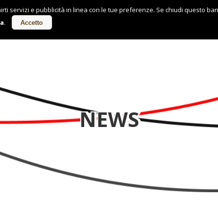
nirti servizi e pubblicità in linea con le tue preferenze. Se chiudi questo ba
va
.
Accetto
NEWS