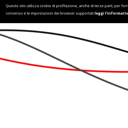
Questo sito utilizza cookie di profilazione, anche di terze parti, per for
consenso e le impostazioni dei browser supportati
leggi l'informati