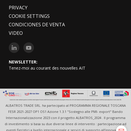
PRIVACY
COOKIE SETTINGS
CONDICIONES DE VENTA
VIDEO
NEWSLETTER:
Tenez-moi au courant des nouvelles AIT
ALBATROS TRADE SRL. ha partecipato al PROGRAMMA REGIONALE TOSCANA
FESR 2021-2027 OP1 OS1 Azione 1.3.1 "Sostegno alle PMI- export" Bando
Internazionalizzazione 2023 con il progetto ALBATROS_2024 . Il programma
di investimento si basa su due diverse linee di intervento : partecipazione ad
eventi fieristici a livello internazionale e servizi di supporto all’innovazione