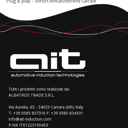
Plug & play – sofort einsatzbereite Geräte
Tutti i prodotti sono realizzati da:
ALBATROS TRADE S.R.L.
Via Aurelia, 65 - 54033 Carrara (MS) Italy
T:
+39 0585 837316
F: +39 0585 834331
info@ait-induction.com
P.IVA IT01223190453