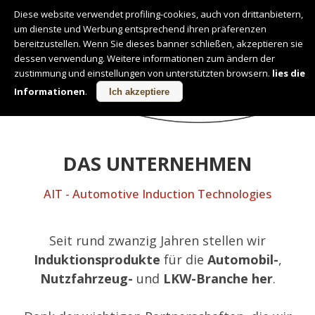
Diese website verwendet profiling-cookies, auch von drittanbietern,
um dienste und Werbung entsprechend ihren präferenzen
Deutsch
bereitzustellen. Wenn Sie dieses banner schließen, akzeptieren sie
dessen verwendung. Weitere informationen zum ändern der
zustimmung und einstellungen von unterstützten browsern.
lies die
ÜBER UNS
Informationen
.
Ich akzeptiere
DAS UNTERNEHMEN
AIT - Automotive Induction Technologies
Seit rund zwanzig Jahren stellen wir
Induktionsprodukte
für die
Automobil-
,
Nutzfahrzeug-
und
LKW-Branche her
.