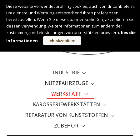
Diese website verwendet profiling-cookies, auch von drittanbietern,
um dienste und Werbung entsprechend ihren präferenzen
Deutsch
bereitzustellen. Wenn Sie dieses banner schließen, akzeptieren sie
dessen verwendung. Weitere informationen zum ändern der
zustimmung und einstellungen von unterstützten browsern.
lies die
PRODUKTE
Informationen
.
Ich akzeptiere
INDUSTRIE
NUTZFAHRZEUGE
WERKSTATT
KAROSSERIEWERKSTÄTTEN
REPARATUR VON KUNSTSTOFFEN
ZUBEHÖR