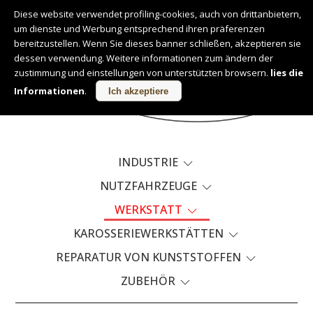
Diese website verwendet profiling-cookies, auch von drittanbietern,
um dienste und Werbung entsprechend ihren präferenzen
Deutsch
bereitzustellen. Wenn Sie dieses banner schließen, akzeptieren sie
dessen verwendung. Weitere informationen zum ändern der
zustimmung und einstellungen von unterstützten browsern.
lies die
PRODUKTE
Informationen
.
Ich akzeptiere
INDUSTRIE
NUTZFAHRZEUGE
WERKSTATT
KAROSSERIEWERKSTÄTTEN
REPARATUR VON KUNSTSTOFFEN
ZUBEHÖR