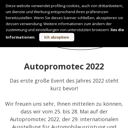
Diese website verwendet profiling-cookies, auch von drittanbietern,
um dienste und Werbung entsprechend ihren präferenzen
Deutsch
bereitzustellen. Wenn Sie dieses banner schließen, akzeptieren sie
dessen verwendung. Weitere informationen zum ändern der
zustimmung und einstellungen von unterstützten browsern.
lies die
NEUIGKEITEN
Informationen
.
Ich akzeptiere
Autopromotec 2022
Das erste große Event des Jahres 2022 steht
kurz bevor!
Wir freuen uns sehr, Ihnen mitteilen zu können,
dass wir vom 25. bis 28. Mai auf der
Autopromotec 2022, der 29. internationalen
Ausstellung für Automobilausrüstung und