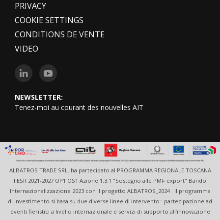
PRIVACY
COOKIE SETTINGS
CONDITIONS DE VENTE
VIDEO
NEWSLETTER:
Tenez-moi au courant des nouvelles AIT
ALBATROS TRADE SRL. ha partecipato al PROGRAMMA REGIONALE TOSCANA
FESR 2021-2027 OP1 OS1 Azione 1.3.1 "Sostegno alle PMI- export" Bando
Internazionalizzazione 2023 con il progetto ALBATROS_2024 . Il programma
di investimento si basa su due diverse linee di intervento : partecipazione ad
eventi fieristici a livello internazionale e servizi di supporto all’innovazione