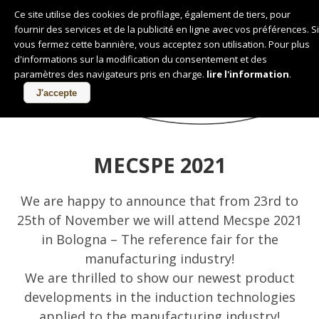
Ce site utilise des cookies de profilage, également de tiers, pour
fournir des services et de la publicité en ligne avec vos préférences. Si
Français
vous fermez cette bannière, vous acceptez son utilisation. Pour plus
d'informations sur la modification du consentement et des
paramètres des navigateurs pris en charge.
lire l'information
.
NEWS
J'accepte
MECSPE 2021
We are happy to announce that from 23rd to
25th of November we will attend Mecspe 2021
in Bologna – The reference fair for the
manufacturing industry!
We are thrilled to show our newest product
developments in the induction technologies
applied to the manufacturing industry!