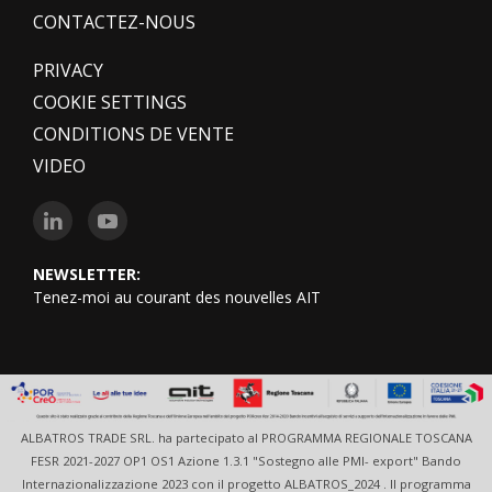
CONTACTEZ-NOUS
PRIVACY
COOKIE SETTINGS
CONDITIONS DE VENTE
VIDEO
NEWSLETTER:
Tenez-moi au courant des nouvelles AIT
ALBATROS TRADE SRL. ha partecipato al PROGRAMMA REGIONALE TOSCANA
FESR 2021-2027 OP1 OS1 Azione 1.3.1 "Sostegno alle PMI- export" Bando
Internazionalizzazione 2023 con il progetto ALBATROS_2024 . Il programma